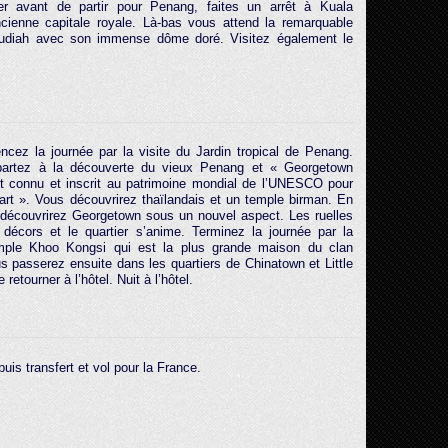
ner avant de partir pour Penang, faites un arrêt à Kuala
ncienne capitale royale. Là-bas vous attend la remarquable
diah avec son immense dôme doré. Visitez également le
ez la journée par la visite du Jardin tropical de Penang.
partez à la découverte du vieux Penang et « Georgetown
 connu et inscrit au patrimoine mondial de l’UNESCO pour
 art ». Vous découvrirez thaïlandais et un temple birman. En
 découvrirez Georgetown sous un nouvel aspect. Les ruelles
décors et le quartier s’anime. Terminez la journée par la
emple Khoo Kongsi qui est la plus grande maison du clan
s passerez ensuite dans les quartiers de Chinatown et Little
 retourner à l’hôtel. Nuit à l’hôtel.
puis transfert et vol pour la France.