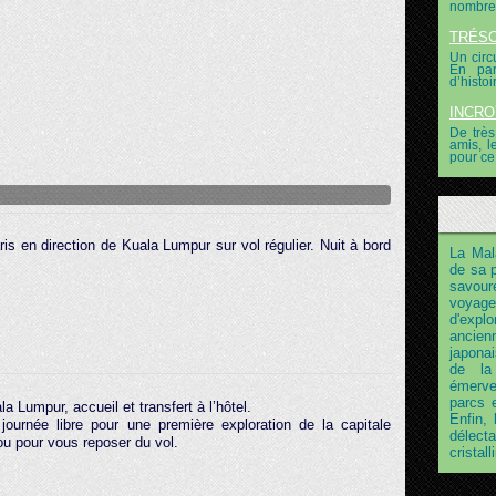
nombreu
TRÉSOR
Un circ
En par
d’histoi
INCROY
De très
amis, l
pour ce 
is en direction de Kuala Lumpur sur vol régulier. Nuit à bord
La Mala
de sa 
savour
voyage
d'explo
ancien
japonai
de la
émerve
parcs 
la Lumpur, accueil et transfert à l’hôtel.
Enfin, 
journée libre pour une première exploration de la capitale
délect
ou pour vous reposer du vol.
cristal