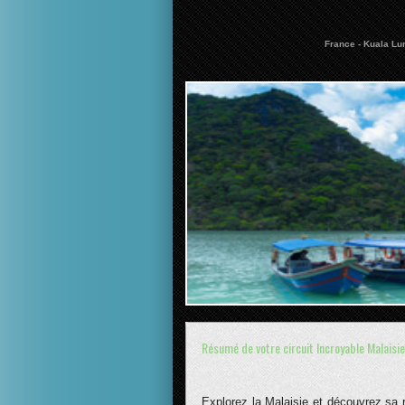
France - Kuala Lu
Résumé de votre circuit Incroyable Malaisie
Explorez la Malaisie et découvrez sa r