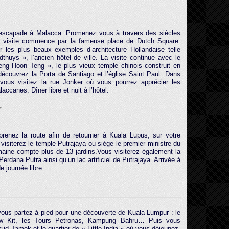
 escapade à Malacca. Promenez vous à travers des siècles
La visite commence par la fameuse place de Dutch Square.
er les plus beaux exemples d’architecture Hollandaise telle
thuys », l’ancien hôtel de ville. La visite continue avec le
ng Hoon Teng », le plus vieux temple chinois construit en
découvrez la Porta de Santiago et l’église Saint Paul. Dans
, vous visitez la rue Jonker où vous pourrez apprécier les
accanes. Dîner libre et nuit à l’hôtel.
r
 prenez la route afin de retourner à Kuala Lupus, sur votre
isiterez le temple Putrajaya ou siège le premier ministre du
aine compte plus de 13 jardins.Vous visiterez également la
rdana Putra ainsi qu’un lac artificiel de Putrajaya. Arrivée à
de journée libre.
 vous partez à pied pour une découverte de Kuala Lumpur : le
w Kit, les Tours Petronas, Kampung Bahru… Puis vous
sjid Jamek et le quartier de « Little India » où vous déjeunez.