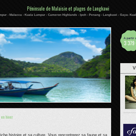
Péninsule de Malaisie et plages de Langkawi
mpur - Malacca - Kuala Lumpur - Cameron Highlands - Ipoh - Penang - Langkawi - Gaya- Kua
A partir 
3 379 
V
 en hiver
iche histoire et sa culture. Vous rencontrerez sa faune et sa