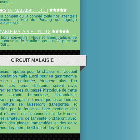
ses ...
S DE MALAISIE - 14 J |
uit complet qui a comblé toute nos attentes !
ticulier la ville de Penang qui regorge
re avec ses ...
ABLE MALAISIE - 11 J | 8
 bons souvenirs ! Nous sommes partis entre
es conseils de Manila nous ont été précieux
qui ...
CIRCUIT MALAISIE
isie, réputée pour la chaleur et l'accueil
population mais aussi pour sa gastronomie
euse et parfumée, étonnera plus d'un
ur. Les férus d'histoire seront ravis
rer les traces du passé historique de cette
ne colonie britannique, hollandaise,
se et portugaise. Tandis que les amoureux
 nature se laisseront transportés et
illés par la faune et flore exotique des
et réserves de la péninsule et de Bornéo.
les amateurs de farniente profiteront avec
ation des plages immaculées et des eaux
lines des mers de Chine et des Célèbes.