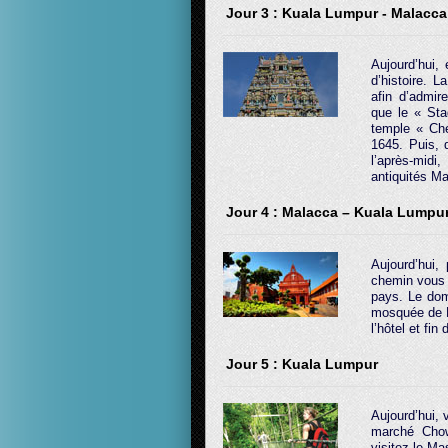
Jour 3 : Kuala Lumpur - Malacca
Aujourd’hui,
d’histoire. 
afin d’admir
que le « Stad
temple « Che
1645. Puis, 
l’après-midi
antiquités Mal
Jour 4 : Malacca – Kuala Lumpu
Aujourd’hui,
chemin vous v
pays. Le dom
mosquée de Pe
l’hôtel et fin 
Jour 5 : Kuala Lumpur
Aujourd’hui,
marché Cho
visitez le Ma