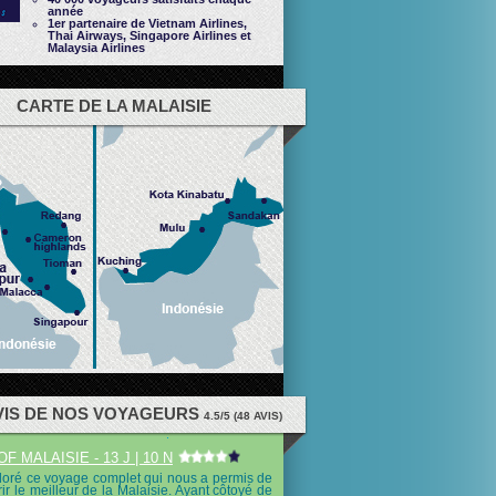
année
1er partenaire de Vietnam Airlines,
Thai Airways, Singapore Airlines et
Malaysia Airlines
CARTE DE LA MALAISIE
VIS DE NOS VOYAGEURS
4.5
/
5
(
48
AVIS)
F MALAISIE - 13 J | 10 N
oré ce voyage complet qui nous a permis de
ir le meilleur de la Malaisie. Ayant côtoyé de