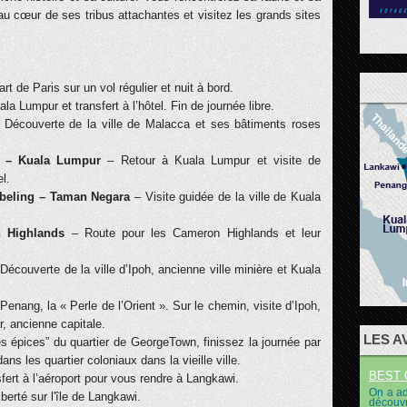
u cœur de ses tribus attachantes et visitez les grands sites
rt de Paris sur un vol régulier et nuit à bord.
la Lumpur et transfert à l’hôtel. Fin de journée libre.
 Découverte de la ville de Malacca et ses bâtiments roses
a – Kuala Lumpur
– Retour à Kuala Lumpur et visite de
el.
mbeling – Taman Negara
– Visite guidée de la ville de Kuala
n Highlands
– Route pour les Cameron Highlands et leur
 Découverte de la ville d’Ipoh, ancienne ville minière et Kuala
enang, la « Perle de l’Orient ». Sur le chemin, visite d’Ipoh,
r, ancienne capitale.
LES A
es épices” du quartier de GeorgeTown, finissez la journée par
ns les quartier coloniaux dans la vieille ville.
BEST O
fert à l’aéroport pour vous rendre à Langkawi.
On a ad
iberté sur l'île de Langkawi.
découvr