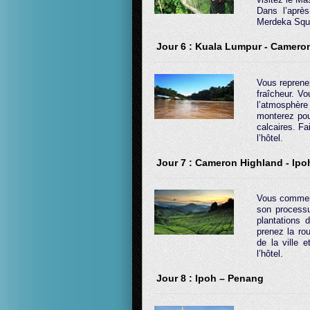
Dans l’après
Merdeka Squ
Jour 6 : Kuala Lumpur - Camero
Vous reprene
fraîcheur. V
l’atmosphère 
monterez pour
calcaires. Fa
l’hôtel.
Jour 7 : Cameron Highland - Ipo
Vous commence
son processu
plantations
prenez la ro
de la ville 
l’hôtel.
Jour 8 : Ipoh – Penang