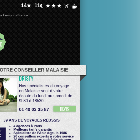
14
11
la Lumpur - France
de
€
OTRE CONSEILLER MALAISIE
DRISTY
Nos spécialistes du voyage
en Malaisie sont à votre
écoute du lundi au samedi de
9h30 à 18h30
DEVIS
01 40 03 35 87
39 ANS DE VOYAGES RÉUSSIS
4 agences à Paris
Meilleurs tarifs garantis
Spécialiste de l'Asie depuis 1986
20 conseillers experts à votre service
40 000 voyageurs satisfaits chaque