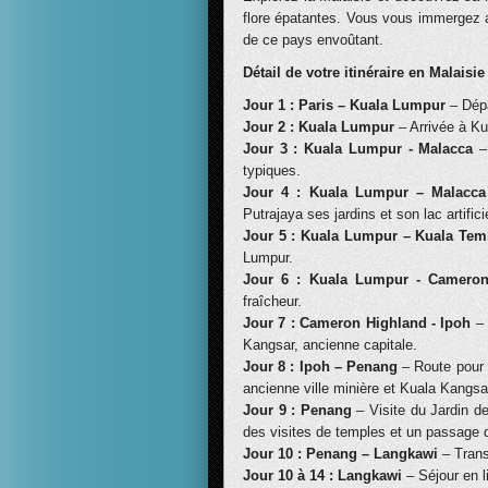
flore épatantes. Vous vous immergez a
de ce pays envoûtant.
Détail de votre itinéraire en Malaisie
Jour 1 : Paris – Kuala Lumpur
– Dépa
Jour 2 : Kuala Lumpur
– Arrivée à Kua
Jour 3 : Kuala Lumpur - Malacca
–
typiques.
Jour 4 : Kuala Lumpur – Malacc
Putrajaya ses jardins et son lac artifici
Jour 5 : Kuala Lumpur – Kuala Te
Lumpur.
Jour 6 : Kuala Lumpur - Camero
fraîcheur.
Jour 7 : Cameron Highland - Ipoh
–
Kangsar, ancienne capitale.
Jour 8 : Ipoh – Penang
– Route pour P
ancienne ville minière et Kuala Kangsa
Jour 9 : Penang
– Visite du Jardin d
des visites de temples et un passage da
Jour 10 : Penang – Langkawi
– Trans
Jour 10 à 14 : Langkawi
– Séjour en l