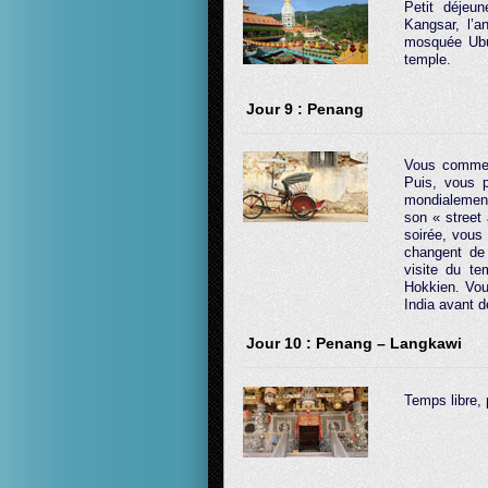
Petit déjeu
Kangsar, l’a
mosquée Ubu
temple.
Jour 9 : Penang
Vous commenc
Puis, vous 
mondialement
son « street
soirée, vous
changent de 
visite du t
Hokkien. Vou
India avant de
Jour 10 : Penang – Langkawi
Temps libre, 