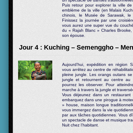
un spectacle de danses traditionnelle
Puis retour pour explorer la ville d
emblème de la ville (en Malais Kuchin
chinois, le Musée de Sarawak, l
Finissez la journée par une croisièr
vous aurez une super vue du couché d
du « Rajah Blanc » Charles Brooke, 
son épouse.
Jour 4 : Kuching – Semenggho – Men
Aujourd’hui, expédition en région
vous arrêtez au centre de réhabilitat
pleine jungle. Les orangs outans se
jungle et retournent au centre a
pourrez les observer. Pour atteindre
marche à travers la jungle et traversé
Vous déjeunez dans un restaurant 
embarquez dans une pirogue à moteur
» house, maison longue traditionnel
vous immergez dans la vie quotidienn
par aux tâches quotidiennes. Vous dîn
un spectacle de danse et musique trad
Nuit chez l’habitant.