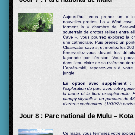
Aujourd’hui, vous prenez un « lo
nouvelles grottes. La « Wind cave
forment la « chambre de Sarawak
souterrain de grottes reliées entre 
Cave », vous pourrez explorez la c
une cathédrale. Puis prenez un pont
Clearwater cave », et montez les 200 
Émerveillez-vous devant les détai
façonnée par l’érosion. Vous pou
dans l’eau claire de sa rivière souterr
L’après-midi, reposez-vous à votr
jungle.
En option avec supplément
:
l’exploration du parc avec votre guid
la faune et la flore exceptionnelle. 
canopy skywalk », un parcours de 48
d’arbres centenaires. (1h30/2h enviro
Jour 8 : Parc national de Mulu – Kota
Ce matin, vous terminez votre explor