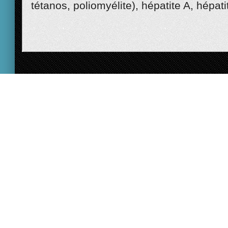
tétanos, poliomyélite), hépatite A, hépati