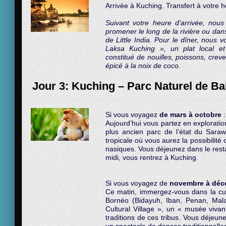
Arrivée à Kuching. Transfert à votre hô
Suivant votre heure d’arrivée, nous
promener le long de la rivière ou dan
de Little India. Pour le dîner, nous 
Laksa Kuching », un plat local et
constitué de nouilles, poissons, crev
épicé à la noix de coco.
Jour 3: Kuching – Parc Naturel de B
Si vous voyagez
de mars à octobre
:
Aujourd’hui vous partez en exploratio
plus ancien parc de l’état du Sara
tropicale où vous aurez la possibilité
nasiques. Vous déjeunez dans le resta
midi, vous rentrez à Kuching.
Si vous voyagez de
novembre à déc
Ce matin, immergez-vous dans la cult
Bornéo (Bidayuh, Iban, Penan, Ma
Cultural Village », un « musée vivant
traditions de ces tribus. Vous déjeun