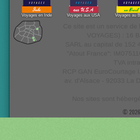
Voyages en Inde
Voyages aux USA
Voyages au B
Ce site est un service d
VOYAGES) : 16 Bo
SARL au capital de 152 4
"Atout France": IM07511
TVA intr
RCP GAN EuroCourtage IAR
av. d'Alsace - 92033 La D
Nos sites sont hébergé
© 2026 