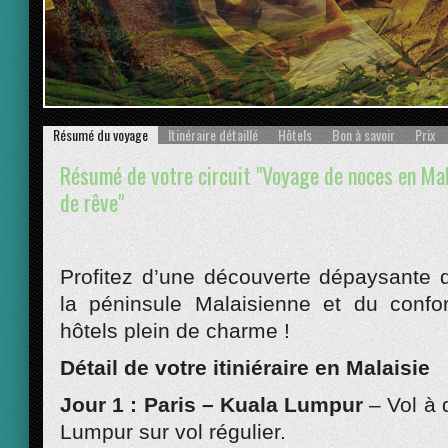
Prev
Résumé du voyage
Itinéraire détaillé
Hôtels
Bon à savoir
Prix
Résumé de votre circuit "Voyage de noces en Mala
de rêve"
Profitez d’une découverte dépaysante 
la péninsule Malaisienne et du confo
hôtels plein de charme !
Détail de votre itiniéraire en Malaisie
Jour 1 : Paris – Kuala Lumpur
– Vol à 
Lumpur sur vol régulier.