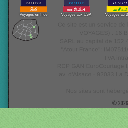
Voyages en Inde
Voyages aux USA
Voyages au B
Ce site est un service d
VOYAGES) : 16 Bo
SARL au capital de 152 4
"Atout France": IM07511
TVA intr
RCP GAN EuroCourtage IAR
av. d'Alsace - 92033 La D
Nos sites sont hébergé
© 2026 